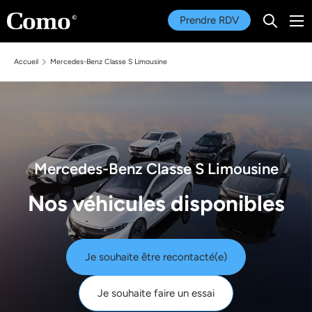
Menu
Prendre RDV
Recherc
Aller au contenu
Recherche
Rechercher
Accueil
Mercedes-Benz Classe S Limousine
Mercedes-Benz Classe S Limousine
Nos véhicules disponibles
Je souhaite être recontacté(e)
Je souhaite faire un essai