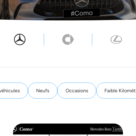
Button label
Button label
Button 
véhicules
Neufs
Occasions
Faible Kilomét