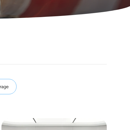
label
rage