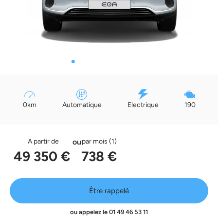
Image 1
Image 2
Image 3
Image 4
Image 5
Image 6
Image 7
Image 8
0km
Automatique
Electrique
190
A partir de
ou
par mois (1)
49 350 €
738 €
Être rappelé
ou appelez le
01 49 46 53 11