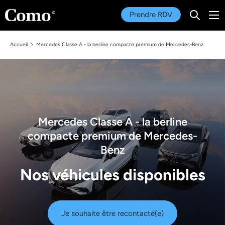
Menu
Prendre RDV
Recherc
Aller au contenu
Recherche
Rechercher
Accueil
Mercedes Classe A - la berline compacte premium de Mercedes-Benz
Mercedes Classe A - la berline
compacte premium de Mercedes-
Benz
Nos véhicules disponibles
Je souhaite être recontacté(e)