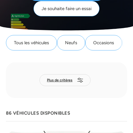
Je souhaite faire un essai
Tous les véhicules
Neufs
Occasions
F
Plus de critères
86 VÉHICULES DISPONIBLES