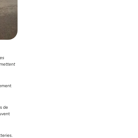
les
 mettent
gement
ts de
euvent
teries.