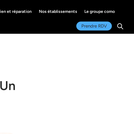
ien et réparation
Nos établissements
Le groupe como
Se co
Prendre RDV
Recher
 Un