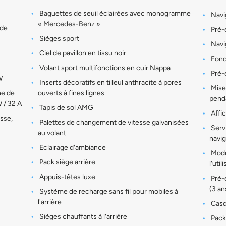
Baguettes de seuil éclairées avec monogramme
Navi
« Mercedes-Benz »
 de
Pré-é
Sièges sport
Navig
Ciel de pavillon en tissu noir
Fonc
Volant sport multifonctions en cuir Nappa
Pré-é
W
Inserts décoratifs en tilleul anthracite à pores
Mises
ne de
ouverts à fines lignes
pend
W / 32 A
Tapis de sol AMG
Affic
isse,
Palettes de changement de vitesse galvanisées
Servi
au volant
navi
Eclairage d'ambiance
Modu
Pack siège arrière
l’uti
Appuis-têtes luxe
Pré-
(3 an
Système de recharge sans fil pour mobiles à
l'arrière
Casqu
Sièges chauffants à l’arrière
Pack