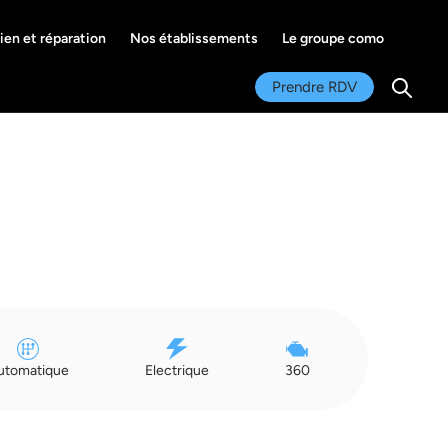
ien et réparation
Nos établissements
Le groupe como
Se co
Prendre RDV
Recher
utomatique
Electrique
360