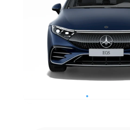
Précédent
Image 1
Image 2
Image 3
Image 4
Image 5
Image 
Ima