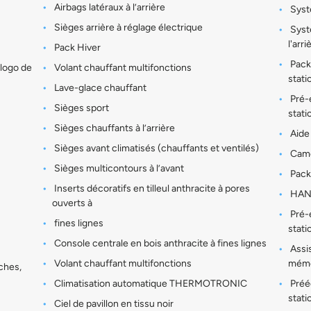
Airbags latéraux à l’arrière
Syst
Sièges arrière à réglage électrique
Systè
l'arri
Pack Hiver
Pack
 logo de
Volant chauffant multifonctions
stat
Lave-glace chauffant
Pré-é
Sièges sport
stati
Sièges chauffants à l’arrière
Aide 
Sièges avant climatisés (chauffants et ventilés)
Camé
Sièges multicontours à l’avant
Pack
Inserts décoratifs en tilleul anthracite à pores
HAN
ouverts à
Pré-é
fines lignes
stati
Console centrale en bois anthracite à fines lignes
Assis
Volant chauffant multifonctions
mémo
ches,
Climatisation automatique THERMOTRONIC
Préé
stati
Ciel de pavillon en tissu noir