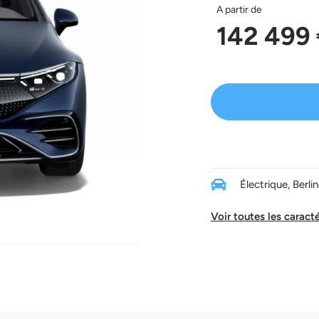
A partir de
142 499
Suivant
Électrique, Berli
Voir toutes les caract
6
ge 7