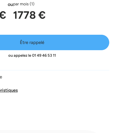
ou
par mois (1)
 €
1778 €
Être rappelé
ou appelez le
01 49 46 53 11
ne
éristiques